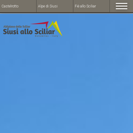
Castelrotto
Alpe di Siusi
Fiè allo Sciliar